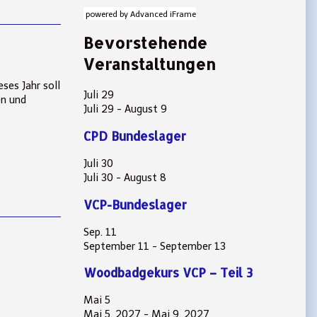
powered by Advanced iFrame
Bevorstehende
Veranstaltungen
ses Jahr soll
Juli
29
en und
Juli 29
-
August 9
CPD Bundeslager
Juli
30
Juli 30
-
August 8
VCP-Bundeslager
Sep.
11
September 11
-
September 13
Woodbadgekurs VCP – Teil 3
Mai
5
Mai 5, 2027
-
Mai 9, 2027