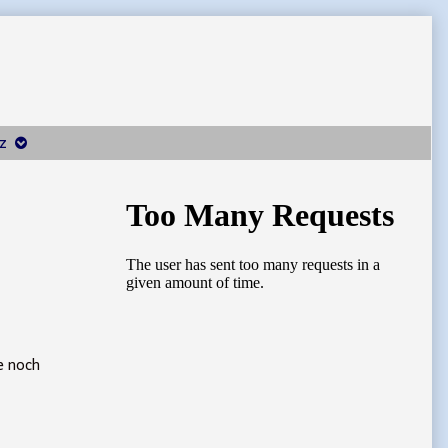
z
Primary
Sidebar
re noch