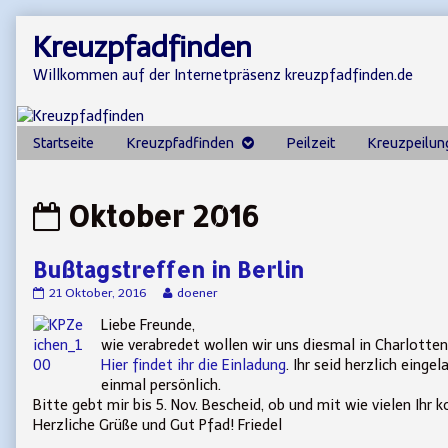
Skip
Kreuzpfadfinden
to
content
Willkommen auf der Internetpräsenz kreuzpfadfinden.de
Startseite
Kreuzpfadfinden
Peilzeit
Kreuzpeilun
Posts
Oktober 2016
from
Bußtagstreffen in Berlin
Bußtagstreffen
Read
21 Oktober, 2016
doener
in
more
Liebe Freunde,
Berlin
posts
published
by
wie verabredet wollen wir uns diesmal in Charlotte
on
the
Hier findet ihr die Einladung
. Ihr seid herzlich eing
author
einmal persönlich.
of
Bitte gebt mir bis 5. Nov. Bescheid, ob und mit wie vielen Ih
Bußtagstreffen
in
Herzliche Grüße und Gut Pfad! Friedel
Berlin,