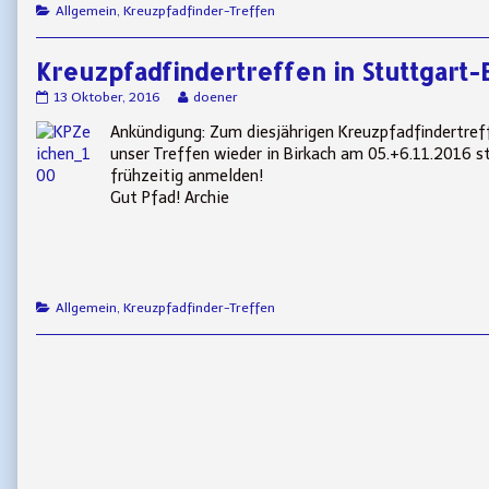
Categories
Allgemein
,
Kreuzpfadfinder-Treffen
Kreuzpfadfindertreffen in Stuttgart-
Kreuzpfadfindertreffen
Read
13 Oktober, 2016
doener
in
more
Ankündigung: Zum diesjährigen Kreuzpfadfindertreffe
Stuttgart-
posts
Birkach
by
unser Treffen wieder in Birkach am 05.+6.11.2016 s
published
the
frühzeitig anmelden!
on
author
Gut Pfad! Archie
of
Kreuzpfadfindertreffen
in
Stuttgart-
Birkach,
Categories
Allgemein
,
Kreuzpfadfinder-Treffen