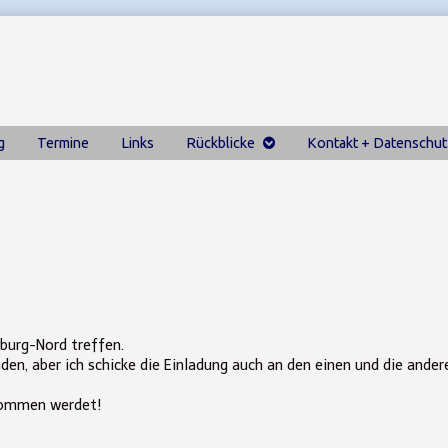
g
Termine
Links
Rückblicke
Kontakt + Datenschut
nburg-Nord treffen.
eladen, aber ich schicke die Einladung auch an den einen und die ande
r kommen werdet!