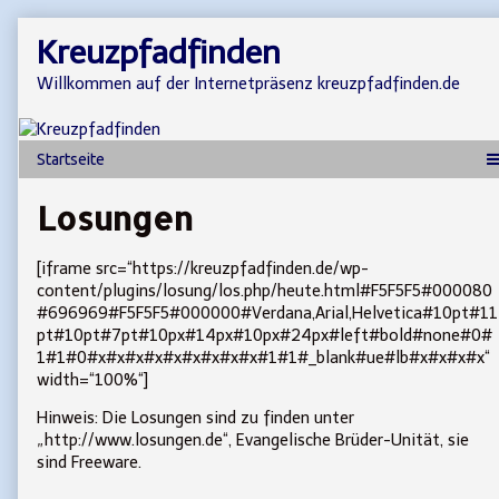
Skip
Kreuzpfadfinden
to
content
Willkommen auf der Internetpräsenz kreuzpfadfinden.de
Losungen
[iframe src=“https://kreuzpfadfinden.de/wp-
content/plugins/losung/los.php/heute.html#F5F5F5#000080
#696969#F5F5F5#000000#Verdana,Arial,Helvetica#10pt#11
pt#10pt#7pt#10px#14px#10px#24px#left#bold#none#0#
1#1#0#x#x#x#x#x#x#x#x#x#1#1#_blank#ue#lb#x#x#x#x“
width=“100%“]
Hinweis: Die Losungen sind zu finden unter
„http://www.losungen.de“, Evangelische Brüder-Unität, sie
sind Freeware.