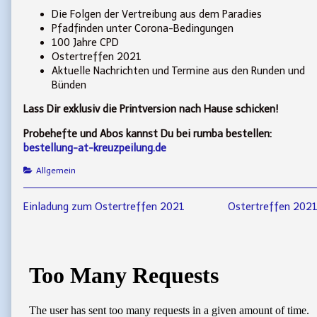
Ostern!,
Die Folgen der Vertreibung aus dem Paradies
Pfadfinden unter Corona-Bedingungen
100 Jahre CPD
Ostertreffen 2021
Aktuelle Nachrichten und Termine aus den Runden und
Bünden
Lass Dir exklusiv die Printversion nach Hause schicken!
Probehefte und Abos kannst Du bei rumba bestellen:
bestellung-at-kreuzpeilung.de
Categories
Allgemein
Beitragsnavigation
Previous
Next
Einladung zum Ostertreffen 2021
Ostertreffen 202
post:
post:
Primary
Sidebar