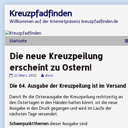
Skip
Kreuzpfadfinden
to
content
Willkommen auf der Internetpräsenz kreuzpfadfinden.de
Die neue Kreuzpeilung
erscheint zu Ostern!
Die
Read
21 März, 2021
doro
neue
more
Kreuzpeilung
posts
Die 64. Ausgabe der Kreuzpeilung ist im Versand
erscheint
by
zu
the
Damit Ihr die Osterausgabe der Kreuzpeilung rechtzeitig an
Ostern!
author
den Ostertagen in den Händen halten könnt, ist die neue
published
of
on
Die
Ausgabe in den Druck gegangen und wird im Laufe der
neue
nächsten Tage versendet.
Kreuzpeilung
erscheint
Schwerpunktthemen
dieser Ausgabe sind:
zu