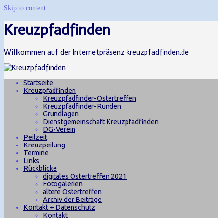
Skip to content
Kreuzpfadfinden
Willkommen auf der Internetpräsenz kreuzpfadfinden.de
Startseite
Kreuzpfadfinden
Kreuzpfadfinder-Ostertreffen
Kreuzpfadfinder-Runden
Grundlagen
Dienstgemeinschaft Kreuzpfadfinden
DG-Verein
Peilzeit
Kreuzpeilung
Termine
Links
Rückblicke
digitales Ostertreffen 2021
Fotogalerien
ältere Ostertreffen
Archiv der Beiträge
Kontakt + Datenschutz
Kontakt