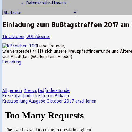
Datenschutz-Hinweis
Einladung zum Bußtagstreffen 2017 am 
Einladung
Read
16 Oktober, 2017
doener
zum
more
Liebe Freunde,
Bußtagstreffen
posts
wie verabredet trifft sich unsere Kreuzpfadfinderrunde und Ältere
2017
by
Gut Pfad! Jan
,
(Wallenstein, Friedel)
am
the
Einladung
Sonntag,
author
19.
of
November
Einladung
published
zum
on
Bußtagstreffen
2017
Categories
Allgemein
,
Kreuzpfadfinder-Runde
am
Beitragsnavigation
Previous
Kreuzpfadfindertreffen in Birkach
Sonntag,
post:
Next
Kreuzpeilung Ausgabe Oktober 2017 erschienen
19.
post:
Primary
November,
Sidebar