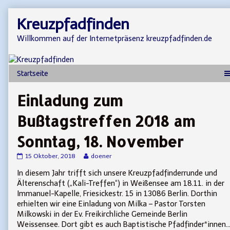
Skip
Kreuzpfadfinden
to
content
Willkommen auf der Internetpräsenz kreuzpfadfinden.de
Einladung zum
Bußtagstreffen 2018 am
Sonntag, 18. November
Einladung
Read
15 Oktober, 2018
doener
zum
more
In diesem Jahr trifft sich unsere Kreuzpfadfinderrunde und
Bußtagstreffen
posts
2018
by
Älterenschaft („Kali-Treffen“) in Weißensee am 18.11. in der
am
the
Immanuel-Kapelle, Friesickestr. 15 in 13086 Berlin. Dorthin
Sonntag,
author
erhielten wir eine Einladung von Milka – Pastor Torsten
18.
of
Milkowski in der Ev. Freikirchliche Gemeinde Berlin
November
Einladung
published
zum
Weissensee. Dort gibt es auch Baptistische Pfadfinder*innen
on
Bußtagstreffen