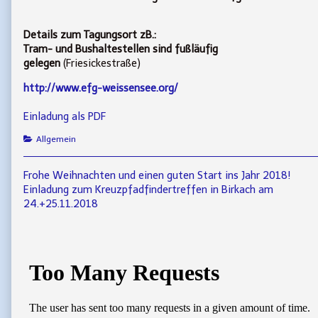
Details zum Tagungsort zB.:
Tram- und Bushaltestellen sind fußläufig
gelegen
(Friesickestraße)
http://www.efg-weissensee.org/
Einladung als PDF
Categories
Allgemein
Beitragsnavigation
Previous
Frohe Weihnachten und einen guten Start ins Jahr 2018!
post:
Next
Einladung zum Kreuzpfadfindertreffen in Birkach am
post:
24.+25.11.2018
Primary
Sidebar