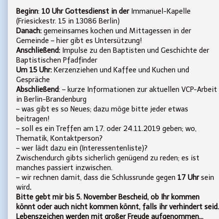
2018
Beginn
:
10 Uhr Gottesdienst in der
Immanuel-Kapelle
am
(Friesickestr. 15 in 13086 Berlin)
Sonntag,
Danach:
gemeinsames kochen und Mittagessen in der
18.
November,
Gemeinde – hier gibt es Untersützung!
Anschließend:
Impulse zu den Baptisten und Geschichte der
Baptistischen Pfadfinder
Um 15 Uhr:
Kerzenziehen und Kaffee und Kuchen und
Gespräche
Abschließend
: – kurze Informationen zur aktuellen VCP-Arbeit
in Berlin-Brandenburg
– was gibt es so Neues; dazu möge bitte jeder etwas
beitragen!
– soll es ein Treffen am 17. oder 24.11.2019 geben; wo,
Thematik, Kontaktperson?
– wer lädt dazu ein (Interessentenliste)?
Zwischendurch gibts sicherlich genügend zu reden; es ist
manches passiert inzwischen.
– wir rechnen damit, dass die Schlussrunde gegen
17 Uhr
sein
wird
.
Bitte gebt mir bis 5. November Bescheid, ob Ihr kommen
könnt oder auch nicht kommen könnt, falls ihr verhindert seid.
Lebenszeichen werden mit großer Freude aufgenommen…