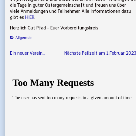
die Tage in guter Ostergemeinschaft und freuen uns über
viele Anmeldungen und Teilnehmer. Alle Informationen dazu
gibt es
HIER
.
Herzlich Gut Pfad – Euer Vorbereitungskreis
Categories
Allgemein
Beitragsnavigation
Previous
Next
Ein neuer Verein…
Nächste Peilzeit am 1.Februar 202
post:
post:
Primary
Sidebar