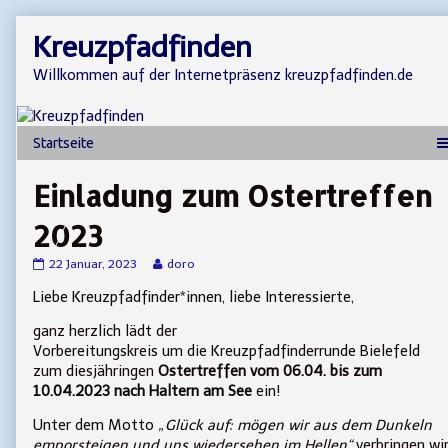
Skip
Kreuzpfadfinden
to
content
Willkommen auf der Internetpräsenz kreuzpfadfinden.de
Einladung zum Ostertreffen
2023
Einladung
Read
22 Januar, 2023
doro
zum
more
Liebe Kreuzpfadfinder*innen, liebe Interessierte,
Ostertreffen
posts
2023
by
published
the
ganz herzlich lädt der
on
author
Vorbereitungskreis um die Kreuzpfadfinderrunde Bielefeld
of
zum diesjähringen
Ostertreffen vom 06.04. bis zum
Einladung
10.04.2023 nach Haltern am See
ein!
zum
Ostertreffen
2023,
Unter dem Motto „
Glück auf: mögen wir aus dem Dunkeln
emporsteigen und uns wiedersehen im Hellen“
verbringen wi