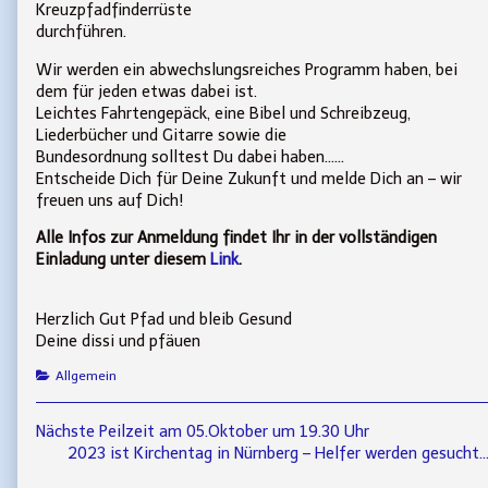
Kreuzpfadfinderrüste
durchführen.
Wir werden ein abwechslungsreiches Programm haben, bei
dem für jeden etwas dabei ist.
Leichtes Fahrtengepäck, eine Bibel und Schreibzeug,
Liederbücher und Gitarre sowie die
Bundesordnung solltest Du dabei haben
……
Entscheide Dich für Deine Zukunft und melde Dich an
–
wir
freuen uns auf Dich!
Alle Infos zur Anmeldung findet Ihr in der vollständigen
Einladung unter diesem
Link
.
Herzlich Gut Pfad und bleib Gesund
Deine dissi und pfäuen
Categories
Allgemein
Beitragsnavigation
Previous
Nächste Peilzeit am 05.Oktober um 19.30 Uhr
post:
Next
2023 ist Kirchentag in Nürnberg – Helfer werden gesucht
post: