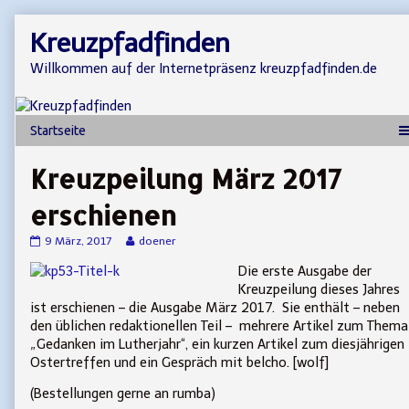
Skip
Kreuzpfadfinden
to
content
Willkommen auf der Internetpräsenz kreuzpfadfinden.de
Kreuzpeilung März 2017
erschienen
Kreuzpeilung
Read
9 März, 2017
doener
März
more
Die erste Ausgabe der
2017
posts
erschienen
by
Kreuzpeilung dieses Jahres
published
the
ist erschienen – die Ausgabe März 2017. Sie enthält – neben
on
author
den üblichen redaktionellen Teil – mehrere Artikel zum Thema
of
„Gedanken im Lutherjahr“, ein kurzen Artikel zum diesjährigen
Kreuzpeilung
März
Ostertreffen und ein Gespräch mit belcho. [wolf]
2017
erschienen,
(Bestellungen gerne an rumba)