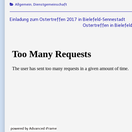
Categories
Allgemein
,
Dienstgemeinschaft
Beitragsnavigation
Previous
Einladung zum Ostertreffen 2017 in Bielefeld-Sennestadt
post:
Next
Ostertreffen in Bielefel
post:
Primary
Sidebar
powered by Advanced iFrame