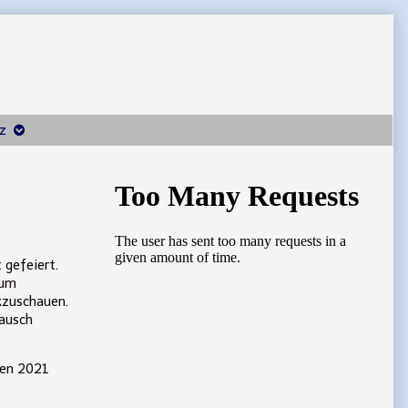
z
Primary
Sidebar
 gefeiert.
 um
kzuschauen.
tausch
fen 2021