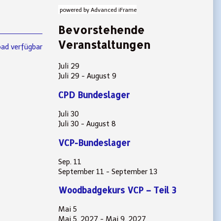
powered by Advanced iFrame
Bevorstehende
Veranstaltungen
ad verfügbar
Juli
29
Juli 29
-
August 9
CPD Bundeslager
Juli
30
Juli 30
-
August 8
VCP-Bundeslager
Sep.
11
September 11
-
September 13
Woodbadgekurs VCP – Teil 3
Mai
5
Mai 5, 2027
-
Mai 9, 2027