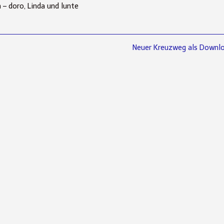
 – doro, Linda und lunte
Next
Neuer Kreuzweg als Downlo
post: