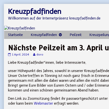
Skip
Kreuzpfadfinden
to
content
Willkommen auf der Internetpräsenz kreuzpfadfinden.de
Startseite
Kreuzpfadfinden
Peilzeit
Kreuzpeilun
Nächste Peilzeit am 3. April 
Nächste
Read
1 April, 2024
doro
Peilzeit
more
Liebe Kreuzpfadfinder*innen, liebe Interessierte,
am
posts
3.
by
April
the
unser Höhepunkt des Jahres, sowohl in unserer Kreuzpfadfinder
um
author
Unser Ostertreffen in Tönning ist noch ganz frisch in Erinneru
19.30
of
gemeinsam mit allen die dabei waren und allen die nicht dab
Uhr
Nächste
Bringt gerne Eure Bilder von Eurem Ostern und / oder Erinner
published
Peilzeit
on
am
kommen und einen schönen gemeinsamen Abend haben.
3.
April
Den Link zu Zoomsitzung findet ihr passwortgeschützt unter
um
oder kann beim
Webmaster
erfragt werden.
19.30
Uhr,