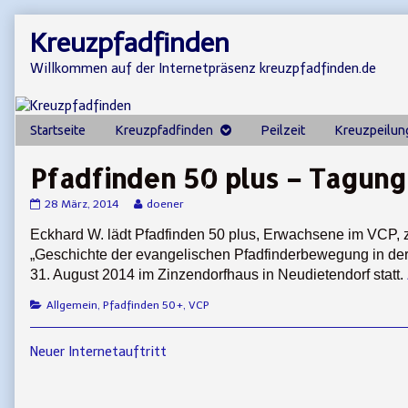
Skip
Kreuzpfadfinden
to
content
Willkommen auf der Internetpräsenz kreuzpfadfinden.de
Startseite
Kreuzpfadfinden
Peilzeit
Kreuzpeilun
Pfadfinden 50 plus – Tagung
Pfadfinden
Read
28 März, 2014
doener
50
more
plus
posts
Eckhard W. lädt Pfadfinden 50 plus, Erwachsene im VCP, z
–
by
„Geschichte der evangelischen Pfadfinderbewegung in der 
Tagung
the
31. August 2014 im Zinzendorfhaus in Neudietendorf statt.
zur
author
Pfadfindergeschichte
of
Categories
Allgemein
,
Pfadfinden 50+
,
VCP
published
Pfadfinden
on
50
plus
Beitragsnavigation
Previous
–
Neuer Internetauftritt
Tagung
post:
zur
Pfadfindergeschichte,