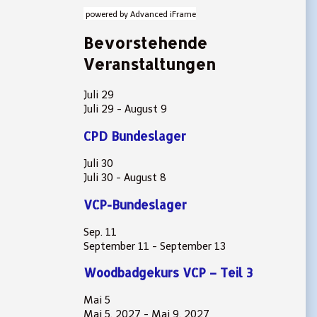
powered by Advanced iFrame
Bevorstehende
Veranstaltungen
Juli
29
Juli 29
-
August 9
CPD Bundeslager
Juli
30
Juli 30
-
August 8
VCP-Bundeslager
Sep.
11
September 11
-
September 13
Woodbadgekurs VCP – Teil 3
Mai
5
Mai 5, 2027
-
Mai 9, 2027