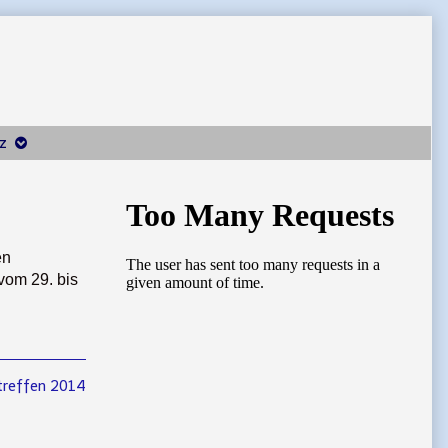
z
Primary
Sidebar
en
vom 29. bis
treffen 2014