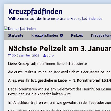
Skip
Kreuzpfadfinden
to
content
Willkommen auf der Internetpräsenz kreuzpfadfinden.de
Startseite
Kreuzpfadfinden
Peilzeit
Kreuzpeilun
Nächste Peilzeit am 3. Janua
Nächste
Read
30 Dezember, 2023
doro
Peilzeit
more
Liebe Kreuzpfadfinder*innen, liebe Interessierte,
am
posts
3.
by
Januar
the
die erste Peilzeit im neuen Jahr wird sich mit der Jahreslosu
um
author
19.30
of
Alles, was ihr tut, geschehe in Liebe – 1. Korintherbrief 16,14
Uhr
Nächste
published
Peilzeit
Dabei orientieren wir uns am Geleitwort des Herrnhuter Losun
on
am
Peter, der uns die Andacht halten wird.
3.
Januar
Im Anschluss treffen wir uns wie gewohnt in der Teestube zu
um
19.30
Uhr,