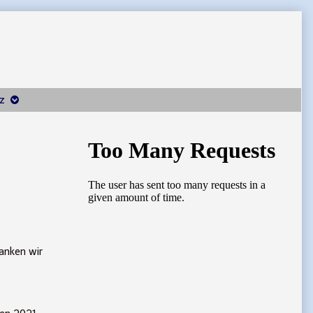
z
Primary
Sidebar
anken wir