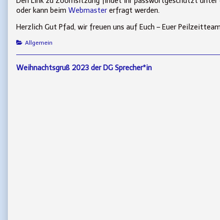
Den Link zu Zoomsitzung findet ihr passwortgeschützt unter
oder kann beim
Webmaster
erfragt werden.
Herzlich Gut Pfad, wir freuen uns auf Euch – Euer Peilzeitteam
Categories
Allgemein
Beitragsnavigation
Previous
Weihnachtsgruß 2023 der DG Sprecher*in
post: