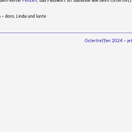
 dem Reiter
Peilzeit
, das Passwort ist dasselbe wie beim Ostertref
 – doro, Linda und lunte
Next
Ostertreffen 2024 – je
post: