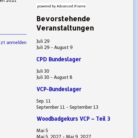
fen 2021
powered by Advanced iFrame
Bevorstehende
Veranstaltungen
Juli
29
tzt anmelden
Juli 29
-
August 9
CPD Bundeslager
Juli
30
Juli 30
-
August 8
VCP-Bundeslager
Sep.
11
September 11
-
September 13
Woodbadgekurs VCP – Teil 3
Mai
5
Mai 5, 2027
-
Mai 9, 2027